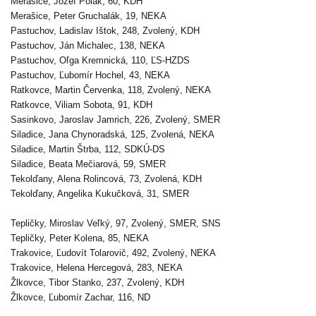
Merašice, Jozef Polák, 60, KDH
Merašice, Peter Gruchalák, 19, NEKA
Pastuchov, Ladislav Ištok, 248, Zvolený, KDH
Pastuchov, Ján Michalec, 138, NEKA
Pastuchov, Oľga Kremnická, 110, ĽS-HZDS
Pastuchov, Ľubomír Hochel, 43, NEKA
Ratkovce, Martin Červenka, 118, Zvolený, NEKA
Ratkovce, Viliam Sobota, 91, KDH
Sasinkovo, Jaroslav Jamrich, 226, Zvolený, SMER
Siladice, Jana Chynoradská, 125, Zvolená, NEKA
Siladice, Martin Štrba, 112, SDKÚ-DS
Siladice, Beata Mečiarová, 59, SMER
Tekolďany, Alena Rolincová, 73, Zvolená, KDH
Tekolďany, Angelika Kukučková, 31, SMER
Tepličky, Miroslav Veľký, 97, Zvolený, SMER, SNS
Tepličky, Peter Kolena, 85, NEKA
Trakovice, Ľudovít Tolarovič, 492, Zvolený, NEKA
Trakovice, Helena Hercegová, 283, NEKA
Žlkovce, Tibor Stanko, 237, Zvolený, KDH
Žlkovce, Ľubomír Zachar, 116, ND