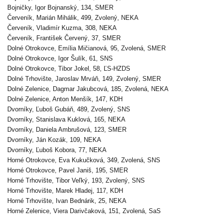
Bojničky, Igor Bojnanský, 134, SMER
Červeník, Marián Mihálik, 499, Zvolený, NEKA
Červeník, Vladimír Kuzma, 308, NEKA
Červeník, František Červený, 37, SMER
Dolné Otrokovce, Emília Mičianová, 95, Zvolená, SMER
Dolné Otrokovce, Igor Šulík, 61, SNS
Dolné Otrokovce, Tibor Jokel, 58, ĽS-HZDS
Dolné Trhovište, Jaroslav Mrváň, 149, Zvolený, SMER
Dolné Zelenice, Dagmar Jakubcová, 185, Zvolená, NEKA
Dolné Zelenice, Anton Menšík, 147, KDH
Dvorníky, Ľuboš Gubáň, 489, Zvolený, SNS
Dvorníky, Stanislava Kuklová, 165, NEKA
Dvorníky, Daniela Ambrušová, 123, SMER
Dvorníky, Ján Kozák, 109, NEKA
Dvorníky, Ľuboš Kobora, 77, NEKA
Horné Otrokovce, Eva Kukučková, 349, Zvolená, SNS
Horné Otrokovce, Pavel Janiš, 195, SMER
Horné Trhovište, Tibor Veľký, 193, Zvolený, SNS
Horné Trhovište, Marek Hladej, 117, KDH
Horné Trhovište, Ivan Bednárik, 25, NEKA
Horné Zelenice, Viera Darivčaková, 151, Zvolená, SaS