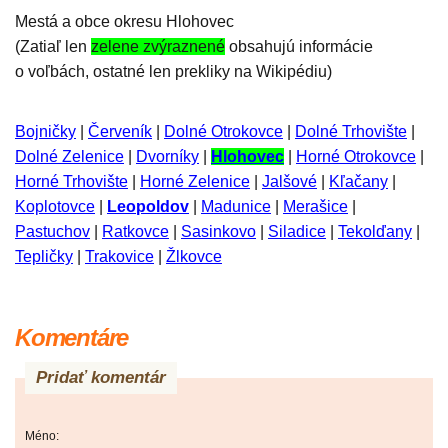
Mestá a obce okresu Hlohovec
(Zatiaľ len
zelene zvýraznené
obsahujú informácie
o voľbách, ostatné len prekliky na Wikipédiu)
Bojničky
|
Červeník
|
Dolné Otrokovce
|
Dolné Trhovište
|
Dolné Zelenice
|
Dvorníky
|
Hlohovec
|
Horné Otrokovce
|
Horné Trhovište
|
Horné Zelenice
|
Jalšové
|
Kľačany
|
Koplotovce
|
Leopoldov
|
Madunice
|
Merašice
|
Pastuchov
|
Ratkovce
|
Sasinkovo
|
Siladice
|
Tekolďany
|
Tepličky
|
Trakovice
|
Žlkovce
Komentáre
Pridať komentár
Méno: