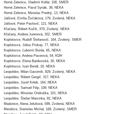
Horné Zelenice, Vladimír Kollár, 108, SMER
Horné Zelenice, Pavol Synák, 38, NEKA
Horné Zelenice, Miroslav Predný, 13, NEKA
Jalšové, Emília Živčáková, 179, Zvolená, NEKA
Jalšové, Peter Pavlovič, 121, NEKA
Kľačany, Róbert Kožík, 370, Zvolený, NEKA
Kľačany, Andrea Jurenová, 202, SMER
Koplotovce, Rudolf Štefanovič, 164, Zvolený, SMER
Koplotovce, Július Prokop, 77, NEKA
Koplotovce, Ľubomír Burda, 65, NEKA
Koplotovce, Andrea Pacerová, 54, KDH
Koplotovce, Elena Bardiovská, 30, NEKA
Koplotovce, Ivan Bendl, 18, NEKA
Leopoldov, Milan Gavorník, 829, Zvolený, NEKA
Leopoldov, Róbert Gergič, 317, NEKA
Leopoldov, Jozef Krilek, 164, NEKA
Leopoldov, Samuel Filip, 109, NEKA
Leopoldov, Miroslav Ondruška, 101, NEKA
Leopoldov, Štefan Marcinka, 82, NEKA
Madunice, Alena Jelušová, 599, Zvolená, NEKA
Merašice, Stanislav Michal, 168, Zvolený, SMER