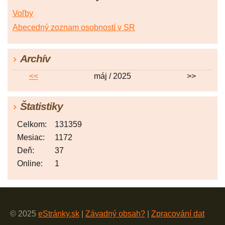
Voľby
Abecedný zoznam osobností v SR
Archív
<<
máj / 2025
>>
Štatistiky
Celkom:
131359
Mesiac:
1172
Deň:
37
Online:
1
© 2025
eStránky.sk
|
Závadný obsah?
|
Zpracování dat